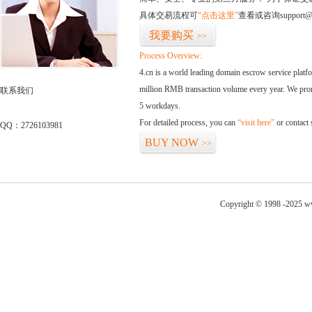
具体交易流程可
“点击这里”
查看或咨询support@
我要购买
>>
Process Overview:
4.cn is a world leading domain escrow service plat
million RMB transaction volume every year. We promi
联系我们
5 workdays.
For detailed process, you can
“visit here”
or contact
QQ：2726103981
BUY NOW
>>
Copyright © 1998 -2025 ww